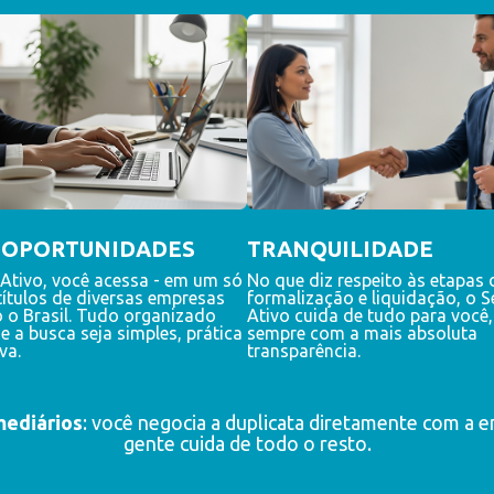
 OPORTUNIDADES
TRANQUILIDADE
Ativo, você acessa - em um só
No que diz respeito às etapas 
 títulos de diversas empresas
formalização e liquidação, o S
 o Brasil. Tudo organizado
Ativo cuida de tudo para você,
e a busca seja simples, prática
sempre com a mais absoluta
iva.
transparência.
mediários
: você negocia a duplicata diretamente com a 
gente cuida de todo o resto.