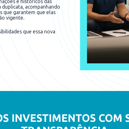
mações e históricos das
a duplicata, acompanhando
is que garantem que elas
ão vigente.
sibilidades que essa nova
OS INVESTIMENTOS COM 