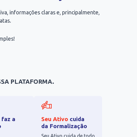
va, informações claras e, principalmente,
atas.
mples!
SSA PLATAFORMA.
faz a
Seu Ativo
cuida
o
da Formalização
Seu Ativo cuida de todo